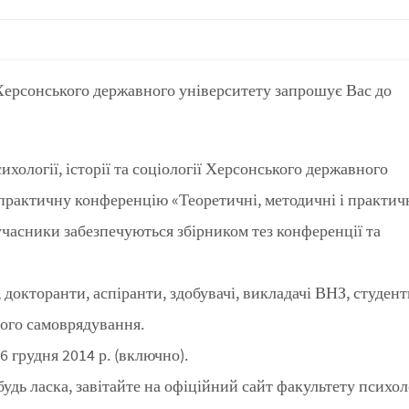
ії Херсонського державного університету запрошує Вас до
ихології, історії та соціології Херсонського державного
рактичну конференцію «Теоретичні, методичні і практич
і учасники забезпечуються збірником тез конференції та
 докторанти, аспіранти, здобувачі, викладачі ВНЗ, студент
вого самоврядування.
6 грудня 2014 р. (включно).
удь ласка, завітайте на офіційний сайт факультету психоло