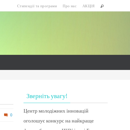
Стипендії та програми
Про нас
АКЦІЯ
Зверніть увагу!
Центр молодіжних інновацій
0
оголошує конкурс на найкраще