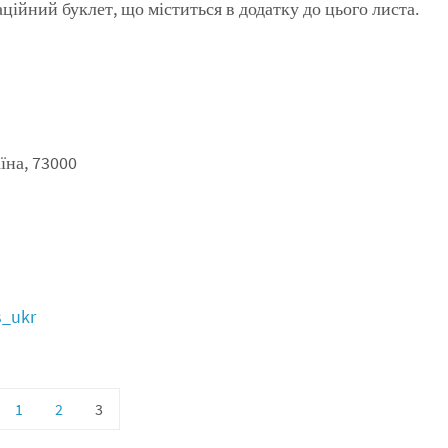
аційний буклет, що міститься в додатку до цього листа.
аїна, 73000
s_ukr
1
2
3