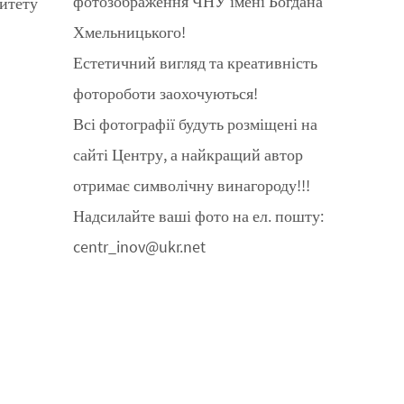
фотозображення ЧНУ імені Богдана
ситету
Хмельницького!
Естетичний вигляд та креативність
фотороботи заохочуються!
Всі фотографії будуть розміщені на
сайті Центру, а найкращий автор
отримає символічну винагороду!!!
Надсилайте ваші фото на ел. пошту:
centr_inov@ukr.net