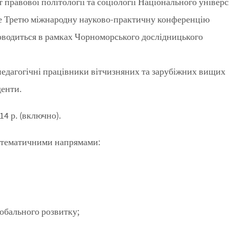
т правової політології та соціології Національного універ
е Третю міжнародну науково-практичну конференцію
роводиться в рамках Чорноморського дослідницького
педагогічні працівники вітчизняних та зарубіжних вищих
денти.
14 р. (включно).
 тематичними напрямами:
обального розвитку;